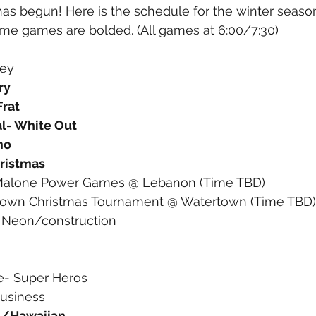
Information
Media
TV Shows
Organizations
Fi
as begun! Here is the schedule for the winter seaso
me games are bolded. (All games at 6:00/7:30)
sey
ry
Frat
l- White Out
mo
ristmas
 Malone Power Games @ Lebanon (Time TBD)
town Christmas Tournament @ Watertown (Time TBD)
- Neon/construction
e- Super Heros
usiness
h/Hawaiian