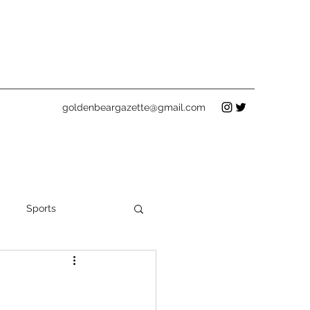
goldenbeargazette@gmail.com
Sports
Holidays