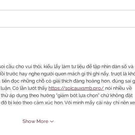
Vote Morgan Monaco for
MJHS
Tennessean's Journalism Student
Growt
of the Week!
 cầu cho vui thôi, kiểu lấy làm tư liệu để tập nhìn dàn số và 
Hồi trước hay nghe người quen mách gì thì ghi nấy, trượt là kh
 tiên đọc những chỗ có giải thích đàng hoàng hơn, đúng sai g
luận. Có lần lướt thấy 
https://soicauxsmb.pro/
 nói nhiều về 
 thử áp dụng theo hướng “giảm bớt lựa chọn” chứ không đặt 
lý đỡ bị kéo theo cảm xúc hơn. Với mình mấy cái này chỉ nên x
Show More