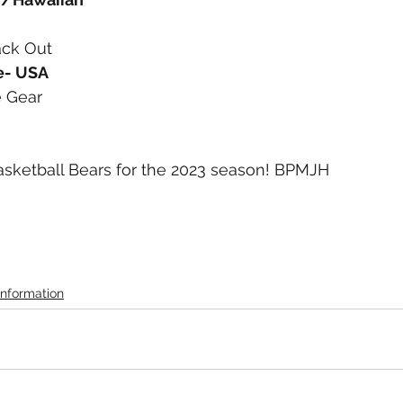
ack Out
e- USA
e Gear
asketball Bears for the 2023 season! BPMJH
Information