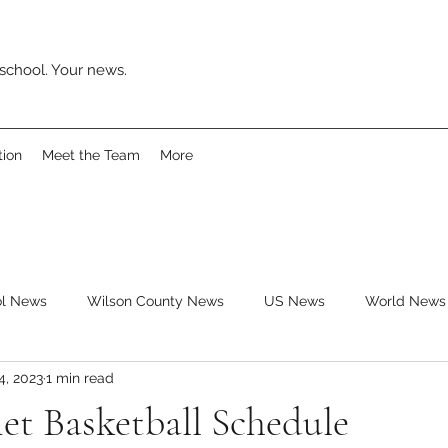
school. Your news.
tion
Meet the Team
More
ol News
Wilson County News
US News
World News
4, 2023
1 min read
ys
Movies
Music
Reviews
Clubs
Books
et Basketball Schedule