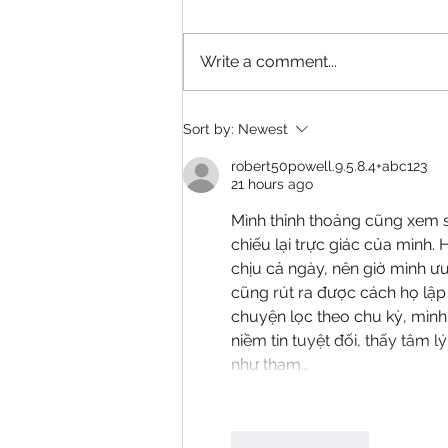
Write a comment...
Golden Leaf Earns National
Sort by:
Newest
Honors, Top Photography
Awards from Faire Review
robert50powell.9.5.8.4+abc123
21 hours ago
Mình thỉnh thoảng cũng xem soi
chiếu lại trực giác của mình. 
chịu cả ngày, nên giờ mình ưu
cũng rút ra được cách họ lập 
chuyện lọc theo chu kỳ, mình
niềm tin tuyệt đối, thấy tâm 
như tham…
Like
Reply