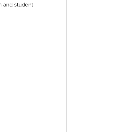
ne Arts
MC JROTC
n and student 