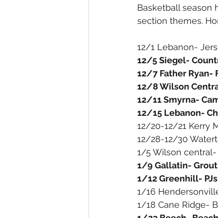
Student Council Newsletters
Basketball season h
section themes. Ho
Surveys
12/1 Lebanon- Jer
12/5 Siegel- Count
12/7 Father Ryan- 
12/8 Wilson Centra
12/11 Smyrna- Ca
12/15 Lebanon- Ch
12/20-12/21 Kerry
12/28-12/30 Water
1/5 Wilson central
1/9 Gallatin- Grout
1/12 Greenhill- PJs
1/16 Hendersonvill
1/18 Cane Ridge- B
1/23 Beech- Beac