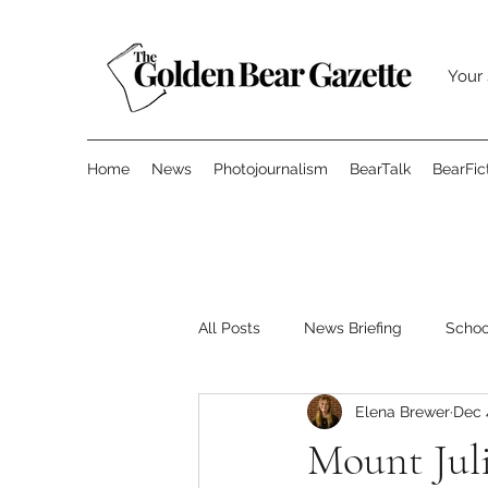
Your 
Home
News
Photojournalism
BearTalk
BearFic
All Posts
News Briefing
Scho
Elena Brewer
Dec 
Features
Opinion
Surve
Mount Juli